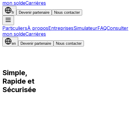
mon solde
Carrières
fr
Devenir partenaire
Nous contacter
Particuliers
À propos
Entreprises
Simulateur
FAQ
Consulter
mon solde
Carrières
en
Devenir partenaire
Nous contacter
Simple,
Rapide
et
Sécurisée
100%
0%